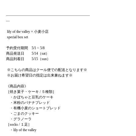
———————————————————————
—

 lily of the valley × 小麦小店

 special box set 

予約受付期間　5/1 ~ 5/8

商品発送日　　5/14（sat）

商品到着日　　5/15（sun）

 ※こちらの商品はクール便での配送となります※

 ※お届け希望日の指定は出来兼ねます※

《商品内容》

［焼き菓子・ケーキ / ５種類］

　・かぼちゃと豆乳のケーキ

　・米粉のバナナブレッド

　・有機小麦のショートブレッド

　・ごまのクッキー

　・グラノーラ

［socks / １足］

　・lily of the valley
