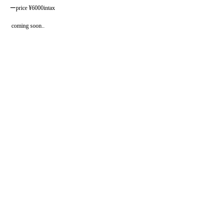
ーprice ¥6000intax

 coming soon..

———————————————————————
—