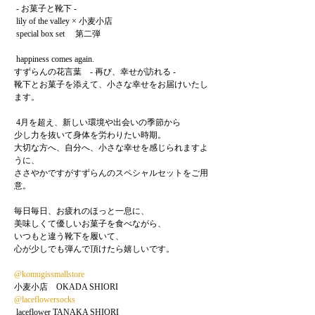
 - お菓子と靴下 -

 lily of the valley × 小麦小店

 special box set 　第二弾

 happiness comes again.

すずらんの花言葉　- 再び、幸せが訪れる - 

靴下とお菓子を添えて、小さな幸せをお届けいたし
ます。

 4月を超え、新しい環境や出会いの季節から

少し力を抜いて身体を労わりたい時期。

大切な方へ、自分へ、小さな幸せを感じられますよ
うに、

ささやかですがすずらんのスペシャルセットをご用
意。

毎日毎日、お疲れのほっと一息に、

美味しくて優しいお菓子を食べながら、

いつもと違う靴下を履いて、

心が少しでも弾んで頂けたら嬉しいです。

@komugissmallstore
@laceflowersocks
 laceflower TANAKA SHIORI
