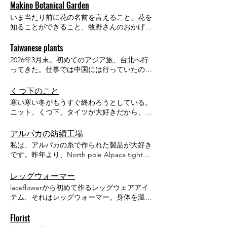
Makino Botanical Garden
いま当たり前に花の名前を言えること、花を
知ることができること、牧野さんのおかげで
す。私が、日本でいちばんに行きたい場所、
高知県立牧野植物園に行ってきた。牧野富太
Taiwanese plants
郎さんは日本の植物学者で「日本の植物分類
2026年3月末。初めてのアジア旅、台北へ行
学の父」と呼ばれる人物。独学で植物学を学
ってきた。仕事では中国には行っていたのだ
び、日本中の植物を調査・分類したことで知
が、プライベートでは初のアジア。忙しない
られています。ここに行くまでは、植物学者
日々の中に、こうしたプライベートの旅がで
くつ下のこと
の人物の一人、でしかなかったのだけど、こ
きること。今ある環境、全てに感謝したい。
寒い寒い冬がもうすぐ終わろうとしている。
こ植物園で牧野さんの人物像に吸い込まれて
台湾は行く人行く人みんなが最高！と口を揃
ニット、くつ下、タイツが大好きだから、冬
しまった。知れば知るほど「好きなことを極
えて言っていたので、いつか行きたいと思っ
が終わってしまうことがとても寂しい。着た
めた人」という印象だ。好きなものにこんな
ていたので行けてうれしい。とにかく、食べ
い服を纏うことができる冬がやっぱりいちば
アルパカの紡績工場
にも無我夢中になれること、素晴らしいこと
て、歩いて、食べて、歩いて、食べた。美味
ん楽しいなあ。ただ、私の大好きな命たちが
だ。 植物園は、五台山という小さな山の上
私は、アルパカの糸で作られた製品が大好き
しくて安いって素晴らしい。台湾に行って
芽吹く春も待ち遠しい。 春は、出会いや別
にあります。車で植物園にいく道中は、登山
です。昨年より、North pole Alpaca tights
も、やっぱり私の目に入るものは花たちだっ
れや、なんだか少しきゅっと胸が掴まれるよ
道へアクセスする道のような狭い山道を進ん
というlaceflowerのなかでもいちばんにあた
た。 台北市内にある土日のみ開催している
うなシーンが多い気がする。そんな私も今年
でいく。すれ違いができないので一方通行に
たかいタイツを発売しました。冬にしか纏う
レッグウォーマー
フラワーマーケット 土日のみ開催している
の春は、少し変化があった。8年間契約を交
なっていた。このアクセスまでの道のりまで
ことができないタイツが大好き。寒い冬が大
フラワーマーケット。着いた日が日曜日で運
laceflowerから初めて作るレッグウェアアイ
わしていた商社会社とこの3月で一区切りす
も、世界観がすごい。たどり着いた先にある
好き。なぜなら、タイツが履けるから。女性
よく足を運ぶことができた。ここは仲卸とい
テム、それはレッグウォーマー。身体を温め
ることとなった。2019年、企業デザイナーと
植物園はどんなところなのだろう。と、ドキ
ならではのファッションスタイルを、より楽
うよりは一般客向けに解放されたマーケット
てくれるだけではなく、「くつ下って楽し
してくつ下のデザイナーを卒業し、ひとりで
ドキとワクワクが止まらない。この時点で、
しくさせるアイテムだと思うので、私はタイ
で地元の人で溢れかえっていて、多くの人が
い」と思ってもらえるような、レッグウェア
Florist
事業をスタートしたタイミングで、業務委託
とっても興奮していた。 着いた先にたどり
ツが履ける冬のファッションが大好きです。
花を、植物を、求めて集まっていた。 ブー
のファッションがより楽しくなるようなアイ